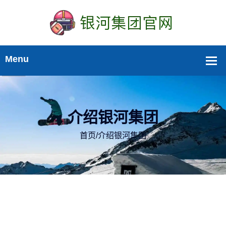
介绍银河集团
首页
/
介绍银河集团