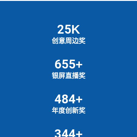
25
K
创意周边奖
659
+
银屏直播奖
487
+
年度创新奖
346
+