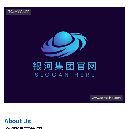
About Us