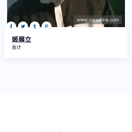
姬展立
会计