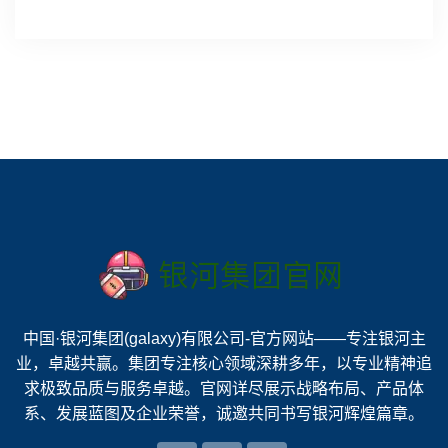
中国·银河集团(galaxy)有限公司-官方网站——专注银河主
业，卓越共赢。集团专注核心领域深耕多年，以专业精神追
求极致品质与服务卓越。官网详尽展示战略布局、产品体
系、发展蓝图及企业荣誉，诚邀共同书写银河辉煌篇章。