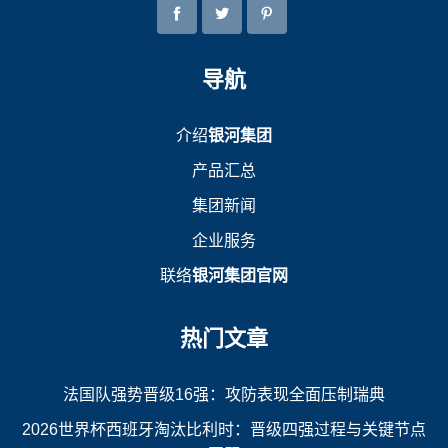
导航
介绍
银河集团
产品汇总
集团新闻
企业服务
联络
银河集团官网
热门文章
法国队强势晋级16强：攻防表现全面压制瑞典
2026世界杯西班牙淘汰比利时：晋级四强过程与关键节点