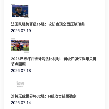
法国队强势晋级16强：攻防表现全面压制瑞典
2026-07-19
2026世界杯西班牙淘汰比利时：晋级四强过程与关键
节点回顾
2026-07-18
沙特无缘世界杯32强：H组收官结果确定
2026-07-14