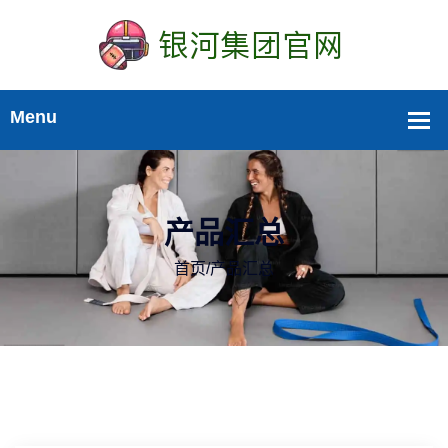
产品汇总
首页
/
产品汇总