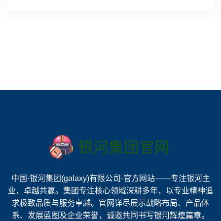
中国·银河集团(galaxy)有限公司-官方网站——专注银河主
业，卓越共赢。集团专注核心领域深耕多年，以专业精神追
求极致品质与服务卓越。官网详尽展示战略布局、产品体
系、发展蓝图及企业荣誉，诚邀共同书写银河辉煌篇章。