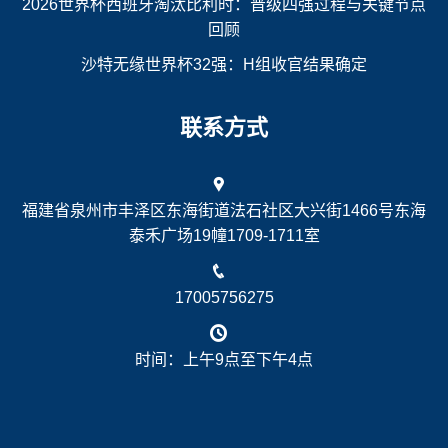
2026世界杯西班牙淘汰比利时：晋级四强过程与关键节点
回顾
沙特无缘世界杯32强：H组收官结果确定
联系方式
福建省泉州市丰泽区东海街道法石社区大兴街1466号东海
泰禾广场19幢1709-1711室
17005756275
时间：上午9点至下午4点