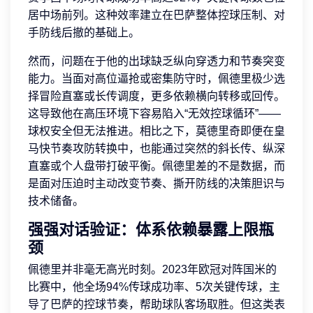
居中场前列。这种效率建立在巴萨整体控球压制、对
手防线后撤的基础上。
然而，问题在于他的出球缺乏纵向穿透力和节奏突变
能力。当面对高位逼抢或密集防守时，佩德里极少选
择冒险直塞或长传调度，更多依赖横向转移或回传。
这导致他在高压环境下容易陷入“无效控球循环”——
球权安全但无法推进。相比之下，莫德里奇即便在皇
马快节奏攻防转换中，也能通过突然的斜长传、纵深
直塞或个人盘带打破平衡。佩德里差的不是数据，而
是面对压迫时主动改变节奏、撕开防线的决策胆识与
技术储备。
强强对话验证：体系依赖暴露上限瓶
颈
佩德里并非毫无高光时刻。2023年欧冠对阵国米的
比赛中，他全场94%传球成功率、5次关键传球，主
导了巴萨的控球节奏，帮助球队客场取胜。但这类表