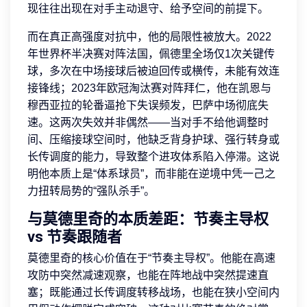
现往往出现在对手主动退守、给予空间的前提下。
而在真正高强度对抗中，他的局限性被放大。2022
年世界杯半决赛对阵法国，佩德里全场仅1次关键传
球，多次在中场接球后被迫回传或横传，未能有效连
接锋线；2023年欧冠淘汰赛对阵拜仁，他在凯恩与
穆西亚拉的轮番逼抢下失误频发，巴萨中场彻底失
速。这两次失效并非偶然——当对手不给他调整时
间、压缩接球空间时，他缺乏背身护球、强行转身或
长传调度的能力，导致整个进攻体系陷入停滞。这说
明他本质上是“体系球员”，而非能在逆境中凭一己之
力扭转局势的“强队杀手”。
与莫德里奇的本质差距：节奏主导权
vs 节奏跟随者
莫德里奇的核心价值在于“节奏主导权”。他能在高速
攻防中突然减速观察，也能在阵地战中突然提速直
塞；既能通过长传调度转移战场，也能在狭小空间内