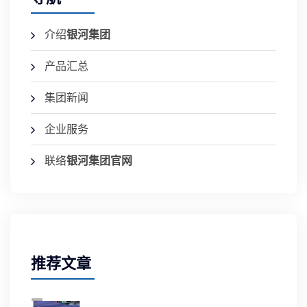
介绍
银河集团
产品汇总
集团新闻
企业服务
联络
银河集团官网
推荐文章