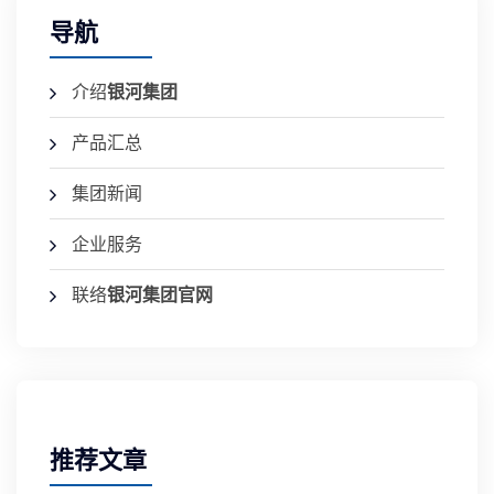
导航
介绍
银河集团
产品汇总
集团新闻
企业服务
联络
银河集团官网
推荐文章