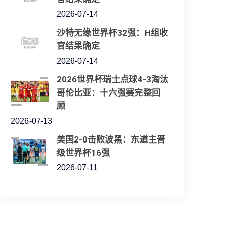
2026-07-14
沙特无缘世界杯32强：H组收
官结果确定
2026-07-14
2026世界杯瑞士点球4-3淘汰
哥伦比亚：十六强赛完整回
顾
2026-07-13
美国2-0击败波黑：东道主晋
级世界杯16强
2026-07-11