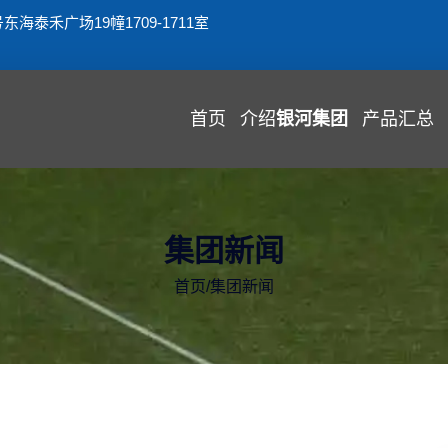
泰禾广场19幢1709-1711室
首页
介绍
银河集团
产品汇总
集团新闻
首页
/
集团新闻