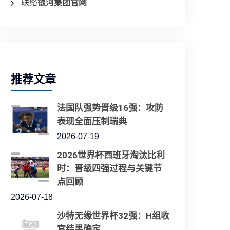
联络
银河集团官网
推荐文章
法国队强势晋级16强：攻防
表现全面压制瑞典
2026-07-19
2026世界杯西班牙淘汰比利
时：晋级四强过程与关键节
点回顾
2026-07-18
沙特无缘世界杯32强：H组收
官结果确定