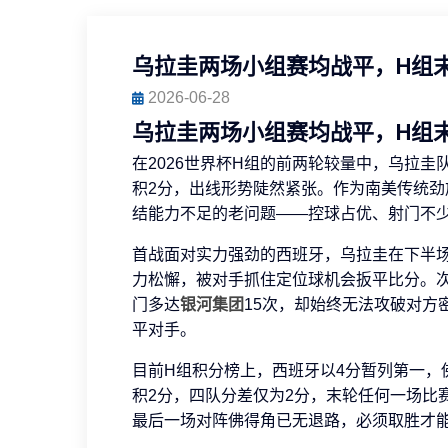
乌拉圭两场小组赛均战平，H组
2026-06-28
乌拉圭两场小组赛均战平，H组
在2026世界杯H组的前两轮较量中，乌拉圭
积2分，出线形势陡然紧张。作为南美传统
结能力不足的老问题——控球占优、射门不
首战面对实力强劲的西班牙，乌拉圭在下半
力松懈，被对手抓住定位球机会扳平比分。
门多达
银河集团
15次，却始终无法攻破对方
平对手。
目前H组积分榜上，西班牙以4分暂列第一，
积2分，四队分差仅为2分，末轮任何一场比
最后一场对阵佛得角已无退路，必须取胜才