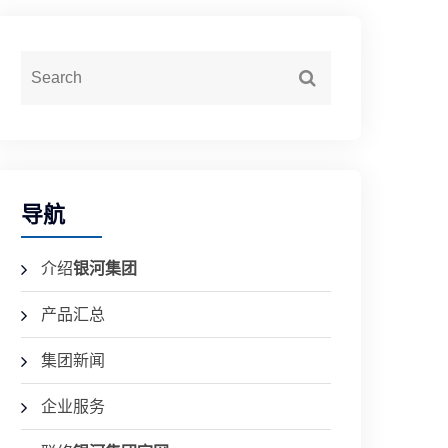
导航
介绍
银河集团
产品汇总
集团新闻
企业服务