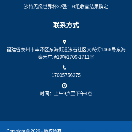
沙特无缘世界杯32强：H组收官结果确定
联系方式
福建省泉州市丰泽区东海街道法石社区大兴街1466号东海
泰禾广场19幢1709-1711室
17005756275
时间：上午9点至下午4点
Copyright © 2026 - 版权所有
中国·银河集团(galaxy)有限公司-