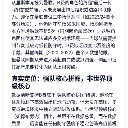
从里斯本竞技到曼联，B费的角色始终是“最后一传
+终结”型前腰，从未发展出拖后组织或边路串联能
力。即便在曼联尝试三中场体系时（如2023/24赛季
部分场次），他仍固守前场30米区域，场均回撤至
本方半场触球不足5次（同期赖斯超25次）。这种角
色固化使其无法适应多变战术环境——当球队需要控
制节奏或应对低位防守时，B费缺乏改变比赛维度的
手段。其巅峰期（2020–2022）虽个人数据耀眼，
但曼联同期从未进入英超前二或欧冠四强，侧面印证
其高产未能转化为团队上限突破。
真实定位：强队核心拼图，非世界顶
级核心
数据清晰支持B费属于“强队核心拼图”级别：他能在
体系倾斜下高效输出进球与助攻，但无法在高压、多
变或逆境环境中独立驱动进攻体系。与世界顶级核心
（如德布劳内）相比，差距不在数据总量，而在数据
质量——后者能在任何防守强度下稳定创造高价值机