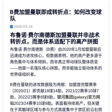
B费加盟曼联即成转折点：如何改变球
队
2026-03-24
布鲁诺·费尔南德斯加盟曼联并非战术
转折点，而是体系适配下的高产拼图
布鲁诺·费尔南德斯（B费）自2020年1月加盟曼联后
迅速成为进攻核心，但数据表明，他的高产更多源于
角色集中与体系倾斜，而非真正带动球队整体质变
——他是一名强队核心拼图，而非能独立驱动体系的
世界级组织者。
B费在曼联的进攻数据极为亮眼：加盟首完整赛季
（2020/21）即贡献18球14助，2021/22赛季10球7
助，2022/23赛季8球8助，
银河集团(galaxy)官方网
站
2023/24赛季10球9助。表面看持续高产，但关键
在于其触球区域与参与方式高度集中于禁区前沿右侧