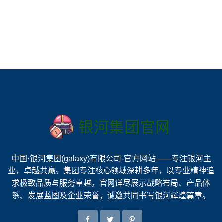
中国·银河集团(galaxy)有限公司-官方网站——专注银河主
业，卓越共赢。集团专注核心领域深耕多年，以专业精神追
求极致品质与服务卓越。官网详尽展示战略布局、产品体
系、发展蓝图及企业荣誉，诚邀共同书写银河辉煌篇章。