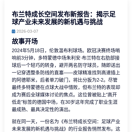
布兰特成长空间发布新报告：揭示足
球产业未来发展的新机遇与挑战
2026-03-07
故事开场
2024年5月18日，伦敦温布利球场。欧冠决赛终场哨
响前3分钟，多特蒙德中场朱利安·布兰特在右肋部接
球后一个轻巧的转身，避开两名防守球员，随即送出
一记穿透整条防线的直塞——皮球精准找到高速插上
的阿德耶米，后者单刀破门，将比分扳为2-2。尽管
最终多特蒙德在点球大战中惜败，但布兰特的表现却
成为赛后全球媒体讨论的焦点。这位曾被贴上“高开
低走”标签的德国中场，在30岁这年完成了职业生涯
最成熟、最具决定性的演出。
就在同一天，一份名为《布兰特成长空间：足球产业
未来发展的新机遇与挑战》的行业报告悄然发布。这