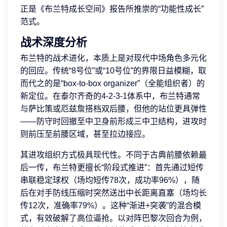
正是《布兰特成长空间》报告所推崇的“功能性成长”
范式。
战术深度分析
布兰特的战术进化，本质上是对现代中场角色多元化
的回应。传统“8号位”或“10号位”的界限日益模糊，取
而代之的是“box-to-box organizer”（全能组织者）的
新定位。在泰尔齐奇的4-2-3-1体系中，布兰特通常
与萨比策或厄兹詹搭档双后腰，但他的站位更具弹性
——防守时回撤至中卫身前形成三中卫结构，进攻时
则前压至前腰区域，甚至拉边接应。
其进攻组织方式极具现代性。不同于古典前腰依赖最
后一传，布兰特更擅长“阶段式推进”：首先通过短传
串联稳定球权（场均短传78次，成功率96%），随
后在对手防线压缩时突然送出中长距离直塞（场均长
传12次，准确率79%）。这种“渐进+突袭”的混合模
式，有效破解了高位逼抢。以对阵巴黎次回合为例，