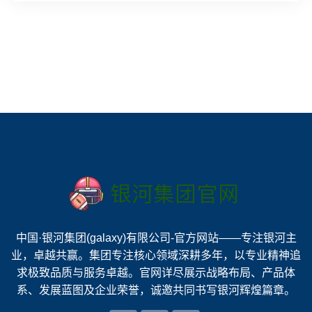
中国·银河集团(galaxy)有限公司-官方网站——专注银河主
业，卓越共赢。集团专注核心领域深耕多年，以专业精神追
求极致品质与服务卓越。官网详尽展示战略布局、产品体
系、发展蓝图及企业荣誉，诚邀共同书写银河辉煌篇章。