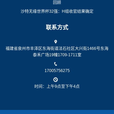
回顾
沙特无缘世界杯32强：H组收官结果确定
联系方式
福建省泉州市丰泽区东海街道法石社区大兴街1466号东海
泰禾广场19幢1709-1711室
17005756275
时间：上午9点至下午4点