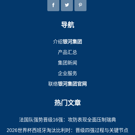
导航
介绍
银河集团
产品汇总
集团新闻
企业服务
联络
银河集团官网
热门文章
法国队强势晋级16强：攻防表现全面压制瑞典
2026世界杯西班牙淘汰比利时：晋级四强过程与关键节点