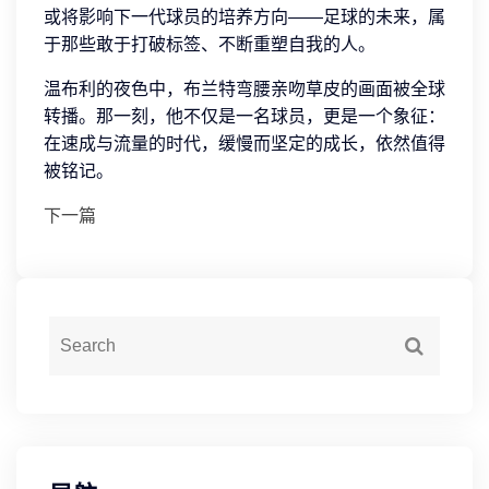
或将影响下一代球员的培养方向——足球的未来，属
于那些敢于打破标签、不断重塑自我的人。
温布利的夜色中，布兰特弯腰亲吻草皮的画面被全球
转播。那一刻，他不仅是一名球员，更是一个象征：
在速成与流量的时代，缓慢而坚定的成长，依然值得
被铭记。
下一篇