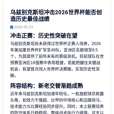
乌兹别克斯坦冲击2026世界杯能否创
造历史最佳战绩
2026-05-23
冲击正赛：历史性突破在望
乌兹别克斯坦尚未获得过世界杯正赛入场券，2026
年美加墨世界杯扩军至48队，亚洲区名额增至8.5
个，为其提供了前所未有的晋级良机。目前球队在世
预赛亚洲区18强赛中表现稳健，若能把握住关键战
机会，有望首次闯入世界杯决赛圈，实现历史性突
破。
阵容结构：新老交替渐趋成熟
近年来乌兹别克斯坦加速年轻化，一批旅欧球员崭露
头角，如效力于俄超、比甲的中场核心和边路快马，
技术能力与比赛经验同步提升。同时，本土联赛培养
的防守体系日趋稳固，整体战术执行力增强。这支以