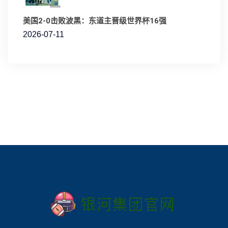
美国2-0击败波黑：东道主晋级世界杯16强
2026-07-11