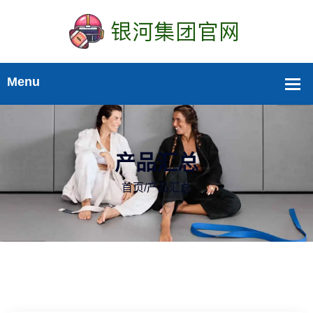
产品汇总
首页
/
产品汇总