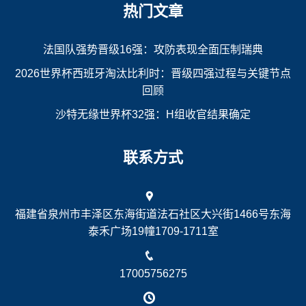
热门文章
法国队强势晋级16强：攻防表现全面压制瑞典
2026世界杯西班牙淘汰比利时：晋级四强过程与关键节点
回顾
沙特无缘世界杯32强：H组收官结果确定
联系方式
福建省泉州市丰泽区东海街道法石社区大兴街1466号东海
泰禾广场19幢1709-1711室
17005756275