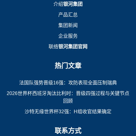
介绍
银河集团
产品汇总
集团新闻
企业服务
联络
银河集团官网
热门文章
法国队强势晋级16强：攻防表现全面压制瑞典
2026世界杯西班牙淘汰比利时：晋级四强过程与关键节点
回顾
沙特无缘世界杯32强：H组收官结果确定
联系方式