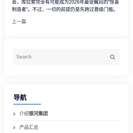
会，库拉索完全有可能成为2026年最受瞩目的“惊喜
制造者”。不过，一切的前提仍是先跨过晋级门槛。
上一篇
导航
介绍
银河集团
产品汇总