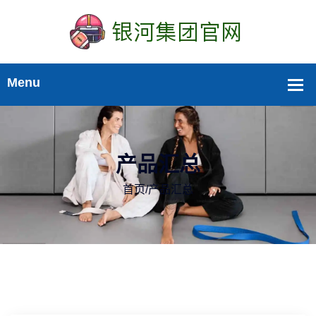
产品汇总
首页
/
产品汇总