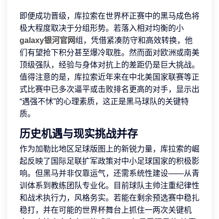
即便成功晋级，库拉索在世界杯正赛中的黑马成色将
极大程度取决于分组形势。若落入相对均衡的小
galaxy银河官网
组，凭借紧凑防守和高效转换，他
们有望抢下积分甚至爆冷取胜。然而面对欧洲或南美
顶级强队，经验与身体对抗上的差距仍是巨大挑战。
值得注意的是，库拉索近年来在中北美国家联赛等正
式比赛中已多次逼平或击败排名更高的对手，显示出
“遇强不怵”的心理素质，这正是黑马球队的关键特
质。
历史机遇与现实挑战并存
作为加勒比地区足球版图上的新锐力量，库拉索的崛
起反映了国际足联扩军政策对中小足球国家的积极影
响。但黑马并非仅靠运气，还需系统性建设——从青
训体系到教练团队专业化。目前球队主帅注重纪律性
和战术执行力，风格务实。若能在剩余预选赛中稳扎
稳打，并在可能的世界杯舞台上抓住一两次关键机