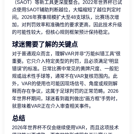
（SAOT）等新工具更深度整合。2022年世界杯已试
点使用SAOT辅助判断越位，大幅缩短了越位判定时
间。2026年赛事规模扩大至48支球队，比赛场次增
加，对判罚效率和准确性的要求更高，因此技术升级
的可能性较大，但核心规则框架预计保持稳定。
球迷需要了解的关键点
对于普通观众而言，理解VAR并非“万能纠错工具”很
重要。它只介入特定类型的判罚，且必须满足“明显
错误”的标准。日常比赛中常见的黄牌尺度、一般犯
规或战术性手球等，通常不在VAR复核范围内。此
外，VAR的使用也可能因现场信号、角度或规则解
释而存在争议，这属于足球判罚的正常范畴。2026
年世界杯期间，球迷看到裁判做出“画方框”手势时，
就意味着VAR正在介入审查相关事件。
总结
2026年世界杯不仅会继续使用VAR，而且这项技术