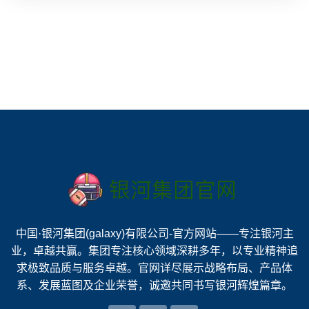
中国·银河集团(galaxy)有限公司-官方网站——专注银河主
业，卓越共赢。集团专注核心领域深耕多年，以专业精神追
求极致品质与服务卓越。官网详尽展示战略布局、产品体
系、发展蓝图及企业荣誉，诚邀共同书写银河辉煌篇章。