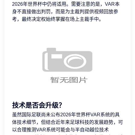
2026年世界杯中仍将适用。需要注意的是，VAR本
身不直接做出判罚，而是为主裁判提供视频回放参
考，最终决定权始终掌握在场上主裁手中。
技术是否会升级？
虽然国际足联尚未公布2026年世界杯VAR系统的具
体技术细节，但结合近年来足球科技的发展趋势，可
以合理推测VAR系统可能会与半自动越位技术