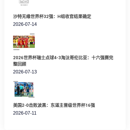
沙特无缘世界杯32强：H组收官结果确定
2026-07-14
2026世界杯瑞士点球4-3淘汰哥伦比亚：十六强赛完
整回顾
2026-07-13
美国2-0击败波黑：东道主晋级世界杯16强
2026-07-11