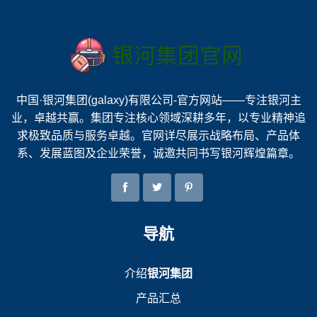
中国·银河集团(galaxy)有限公司-官方网站——专注银河主
业，卓越共赢。集团专注核心领域深耕多年，以专业精神追
求极致品质与服务卓越。官网详尽展示战略布局、产品体
系、发展蓝图及企业荣誉，诚邀共同书写银河辉煌篇章。
导航
介绍
银河集团
产品汇总