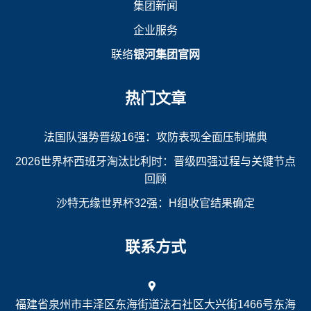
集团新闻
企业服务
联络
银河集团官网
热门文章
法国队强势晋级16强：攻防表现全面压制瑞典
2026世界杯西班牙淘汰比利时：晋级四强过程与关键节点
回顾
沙特无缘世界杯32强：H组收官结果确定
联系方式
福建省泉州市丰泽区东海街道法石社区大兴街1466号东海