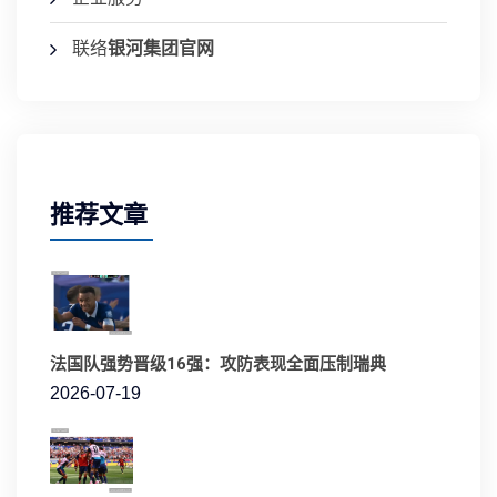
联络
银河集团官网
推荐文章
法国队强势晋级16强：攻防表现全面压制瑞典
2026-07-19