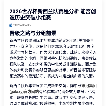
2026世界杯新西兰队赛程分析 能否创
造历史突破小组赛
2026-06-05
晋级之路与分组前景
新西兰队通过洲际附加赛成功锁定2026年美加墨世
界杯正赛席位，这是他们继2010年后时隔16年再度
重返世界杯舞台。作为大洋洲代表，球队此次被分入
竞争激烈的小组，同组对手包括欧洲劲旅、南美传统
强队以及一支实力不俗的中北美或非洲队伍。面对整
体实力和比赛节奏明显更高的对手，新西兰能否延续
预选赛中的稳定防守，将成为决定出线命运的关键。
新西兰队近年来逐步完成新老交替，阵中既
银河集团
(galaxy)官方网站
有经验丰富的海外效力球员，也有
本土联赛成长的新生力量。球队主打务实防守反击，
强调身体对抗和定位球效率，中场控制力虽非强项，